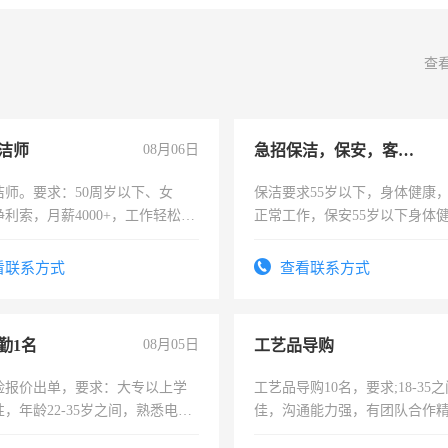
查
洁师
08月06日
急招保洁，保安，客服，工程
洁师。要求：50周岁以下、女
保洁要求55岁以下，身体健康
利索，月薪4000+，工作轻松，
正常工作，保安55岁以下身体
活，不需坐班，适合宝妈、全职
责任心形象端庄，遵纪守法，
。
录，客服要求45岁以下高中以
看联系方式
查看联系方式
懂电脑工作认真，性格开朗有
能力，工程，懂水电维修。
勤1名
08月05日
工艺品导购
险报价出单，要求：大专以上学
工艺品导购10名，要求;18-35
，年龄22-35岁之间，熟悉电脑
佳，沟通能力强，有团队合作
工作态度认真，具有团队精神，
上进心，有工作经验者优先！