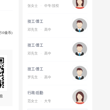
张女士
·
中专/技校
技工/普工
邓先生
·
高中
10金币)
技工/普工
邓先生
·
高中
技工/普工
罗先生
·
高中
行政/后勤
息
范女士
·
大专