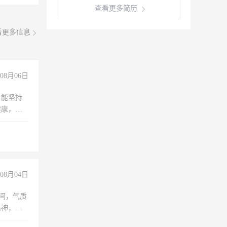
查看更多简历
看更多信息
08月06日
，能坚持
健康，有
无犯罪记
上文化，
良好沟通
08月04日
之间，气质
精神，有