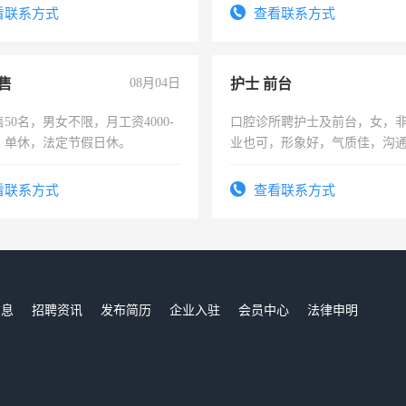
-3个月，转正后交纳五险，
看联系方式
查看联系方式
售
08月04日
护士 前台
50名，男女不限，月工资4000-
口腔诊所聘护士及前台，女，
元，单休，法定节假日休。
业也可，形象好，气质佳，沟
强。面试，周日休息。
看联系方式
查看联系方式
信息
招聘资讯
发布简历
企业入驻
会员中心
法律申明
们