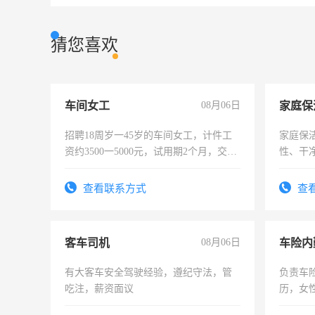
猜您喜欢
车间女工
08月06日
家庭保
招聘18周岁一45岁的车间女工，计件工
家庭保
资约3500一5000元，试用期2个月，交五
性、干净
险，有年薪假，年底福利
时间灵
太太等
查看联系方式
查
客车司机
08月06日
车险内
有大客车安全驾驶经验，遵纪守法，管
负责车
吃注，薪资面议
历，女性
操作，